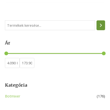
S
e
a
Ár
r
c
h
Kategória
Botmixer
(176)