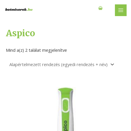
Skip
to
MAI
content
MEN
Aspico
Mind a(z) 2 találat megjelenítve