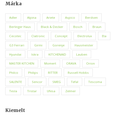
Márka
Adler
Alpina
Ariete
Aspico
Berdsen
Berlinger Haus
Black & Decker
Bosch
Braun
Cecotec
Clatronic
Concept
Electrolux
Eta
G3 Ferrari
Girmi
Gorenje
Hausmeister
Hyundai
Iskra
KITCHENAID
Lauben
MASTER KITCHEN
Momert
ORAVA
Orion
Philco
Philips
RITTER
Russell Hobbs
SALENTE
Sencor
SMEG
Tefal
Tescoma
Tesla
Tristar
Ufesa
Zelmer
Kiemelt