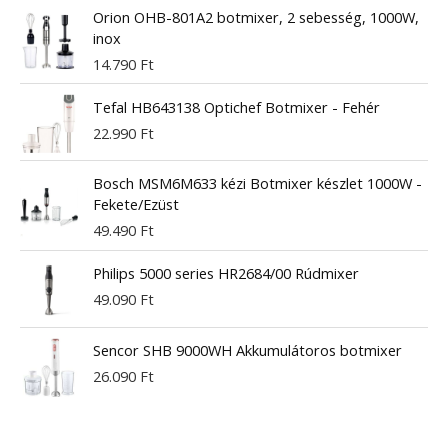
Orion OHB-801A2 botmixer, 2 sebesség, 1000W,
inox
14.790
Ft
Tefal HB643138 Optichef Botmixer - Fehér
22.990
Ft
Bosch MSM6M633 kézi Botmixer készlet 1000W -
Fekete/Ezüst
49.490
Ft
Philips 5000 series HR2684/00 Rúdmixer
49.090
Ft
Sencor SHB 9000WH Akkumulátoros botmixer
26.090
Ft