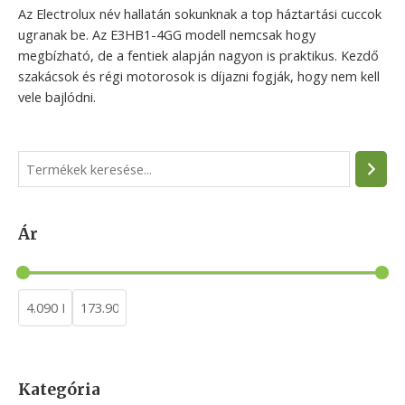
Az Electrolux név hallatán sokunknak a top háztartási cuccok
ugranak be. Az E3HB1-4GG modell nemcsak hogy
megbízható, de a fentiek alapján nagyon is praktikus. Kezdő
szakácsok és régi motorosok is díjazni fogják, hogy nem kell
vele bajlódni.
S
e
a
Ár
r
c
h
Kategória