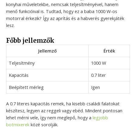
konyhai műveletekbe, nemcsak teljesítményével, hanem
menő funkcióival is. Tudtad, hogy ez a baba 1000 W-os
motorral érkezik? Így az aprítás és a habverés gyerekjáték
lesz.
Főbb jellemzők
Jellemző
Érték
Teljesítmény
1000 W
Kapacitás
0.7 liter
Beépített mérleg
Igen
A 0.7 literes kapacitás remek, ha kisebb családi falatokat
készítesz, legyen az reggeli vagy ebéd. Mindent pontosan
lehet mérni vele, így nem meglepő, hogy a
legjobb
botmixerek
közé sorolják.