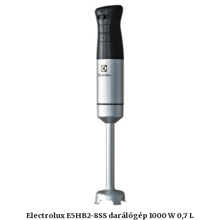
Electrolux E5HB2-8SS darálógép 1000 W 0,7 L