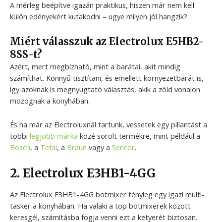
A mérleg beépítve igazán praktikus, hiszen már nem kell
külön edényekért kutakodni – ugye milyen jól hangzik?
Miért válasszuk az Electrolux E5HB2-
8SS-t?
Azért, mert megbízható, mint a barátai, akit mindig
számíthat. Könnyű tisztítani, és emellett környezetbarát is,
így azoknak is megnyugtató választás, akik a zöld vonalon
mozognak a konyhában.
És ha már az Electroluxnál tartunk, vessetek egy pillantást a
többi
legjobb márka
közé sorolt termékre, mint például a
Bosch
, a
Tefal
, a
Braun
vagy a
Sencor
.
2. Electrolux E3HB1-4GG
Az Electrolux E3HB1-4GG botmixer tényleg egy igazi multi-
tasker a konyhában. Ha valaki a top botmixerek között
keresgél, számításba fogja venni ezt a ketyerét biztosan.