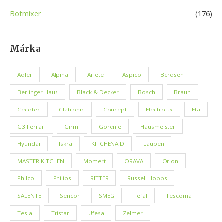
Botmixer
(176)
Márka
Adler
Alpina
Ariete
Aspico
Berdsen
Berlinger Haus
Black & Decker
Bosch
Braun
Cecotec
Clatronic
Concept
Electrolux
Eta
G3 Ferrari
Girmi
Gorenje
Hausmeister
Hyundai
Iskra
KITCHENAID
Lauben
MASTER KITCHEN
Momert
ORAVA
Orion
Philco
Philips
RITTER
Russell Hobbs
SALENTE
Sencor
SMEG
Tefal
Tescoma
Tesla
Tristar
Ufesa
Zelmer