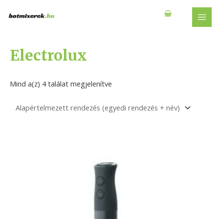
Skip
to
MAI
content
MEN
Electrolux
Mind a(z) 4 találat megjelenítve