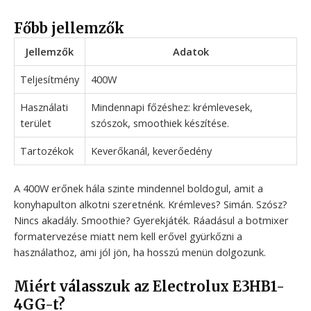
Főbb jellemzők
Jellemzők
Adatok
Teljesítmény
400W
Használati
Mindennapi főzéshez: krémlevesek,
terület
szószok, smoothiek készítése.
Tartozékok
Keverőkanál, keverőedény
A 400W erőnek hála szinte mindennel boldogul, amit a
konyhapulton alkotni szeretnénk. Krémleves? Simán. Szósz?
Nincs akadály. Smoothie? Gyerekjáték. Ráadásul a botmixer
formatervezése miatt nem kell erővel gyürkőzni a
használathoz, ami jól jön, ha hosszú menün dolgozunk.
Miért válasszuk az Electrolux E3HB1-
4GG-t?