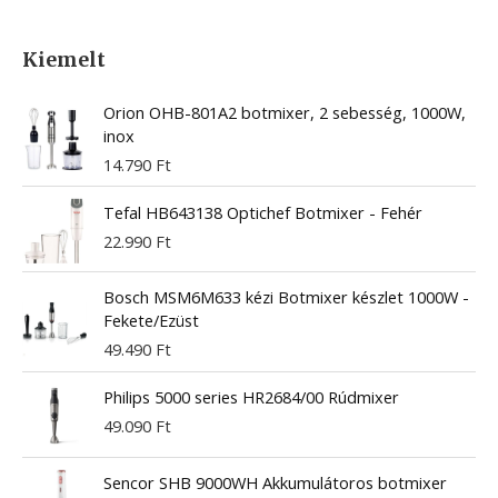
Kiemelt
Orion OHB-801A2 botmixer, 2 sebesség, 1000W,
inox
14.790
Ft
Tefal HB643138 Optichef Botmixer - Fehér
22.990
Ft
Bosch MSM6M633 kézi Botmixer készlet 1000W -
Fekete/Ezüst
49.490
Ft
Philips 5000 series HR2684/00 Rúdmixer
49.090
Ft
Sencor SHB 9000WH Akkumulátoros botmixer