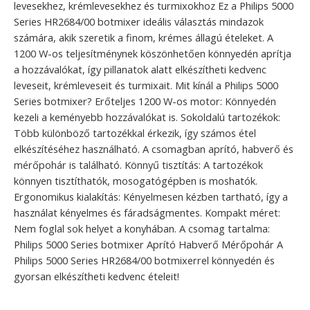
levesekhez, krémlevesekhez és turmixokhoz Ez a Philips 5000
Series HR2684/00 botmixer ideális választás mindazok
számára, akik szeretik a finom, krémes állagú ételeket. A
1200 W-os teljesítménynek köszönhetően könnyedén aprítja
a hozzávalókat, így pillanatok alatt elkészítheti kedvenc
leveseit, krémleveseit és turmixait. Mit kínál a Philips 5000
Series botmixer? Erőteljes 1200 W-os motor: Könnyedén
kezeli a keményebb hozzávalókat is. Sokoldalú tartozékok:
Több különböző tartozékkal érkezik, így számos étel
elkészítéséhez használható. A csomagban aprító, habverő és
mérőpohár is található. Könnyű tisztítás: A tartozékok
könnyen tisztíthatók, mosogatógépben is moshatók.
Ergonomikus kialakítás: Kényelmesen kézben tartható, így a
használat kényelmes és fáradságmentes. Kompakt méret:
Nem foglal sok helyet a konyhában. A csomag tartalma:
Philips 5000 Series botmixer Aprító Habverő Mérőpohár A
Philips 5000 Series HR2684/00 botmixerrel könnyedén és
gyorsan elkészítheti kedvenc ételeit!