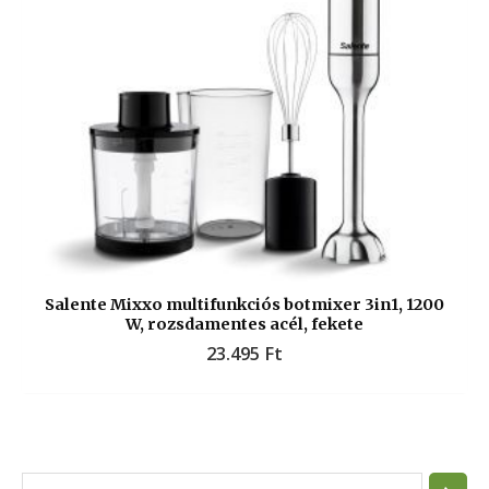
Salente Mixxo multifunkciós botmixer 3in1, 1200
W, rozsdamentes acél, fekete
23.495
Ft
S