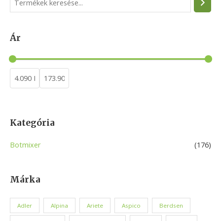
e
a
Ár
r
c
h
Kategória
Botmixer
(176)
Márka
Adler
Alpina
Ariete
Aspico
Berdsen