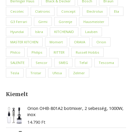
Berlinger Haus
Black & Decker
Bosch
Braun
Cecotec
Clatronic
Concept
Electrolux
Eta
G3 Ferrari
Girmi
Gorenje
Hausmeister
Hyundai
Iskra
KITCHENAID
Lauben
MASTER KITCHEN
Momert
ORAVA
Orion
Philco
Philips
RITTER
Russell Hobbs
SALENTE
Sencor
SMEG
Tefal
Tescoma
Tesla
Tristar
Ufesa
Zelmer
Kiemelt
Orion OHB-801A2 botmixer, 2 sebesség, 1000W,
inox
14.790
Ft