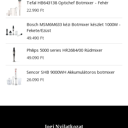
Tefal HB643138 Optichef Botmixer - Fehér
22.990
Ft
Bosch MSM6M633 kézi Botmixer készlet 1000W -
Fekete/Ezüst
49.490
Ft
Philips 5000 series HR2684/00 Rúdmixer
49.090
Ft
Sencor SHB 9000WH Akkumulátoros botmixer
26.090
Ft
Jogi Nyilatkozat