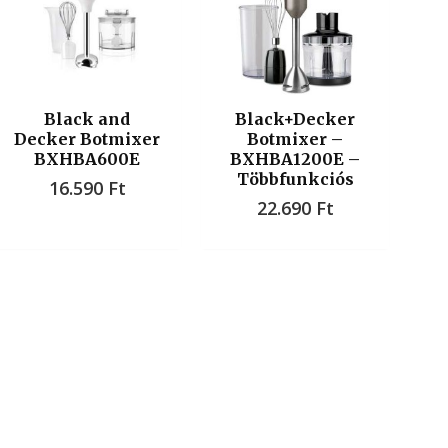
Black and
Black+Decker
Decker Botmixer
Botmixer –
BXHBA600E
BXHBA1200E –
Többfunkciós
16.590
Ft
22.690
Ft