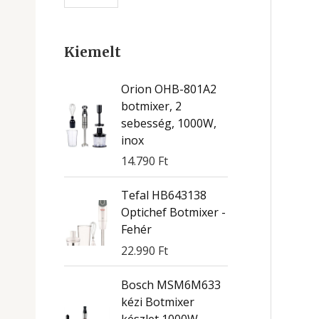
Kiemelt
Orion OHB-801A2
botmixer, 2
sebesség, 1000W,
inox
14.790
Ft
Tefal HB643138
Optichef Botmixer -
Fehér
22.990
Ft
Bosch MSM6M633
kézi Botmixer
készlet 1000W -