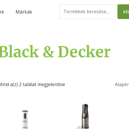
Search
ek
Márkák
KE
for:
Black & Decker
Mind a(z) 2 találat megjelenítve