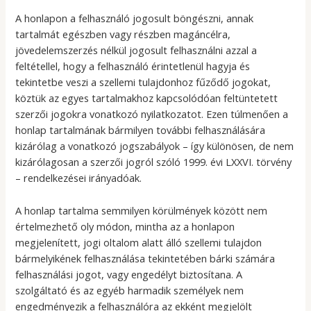
A honlapon a felhasználó jogosult böngészni, annak
tartalmát egészben vagy részben magáncélra,
jövedelemszerzés nélkül jogosult felhasználni azzal a
feltétellel, hogy a felhasználó érintetlenül hagyja és
tekintetbe veszi a szellemi tulajdonhoz fűződő jogokat,
köztük az egyes tartalmakhoz kapcsolódóan feltüntetett
szerzői jogokra vonatkozó nyilatkozatot. Ezen túlmenően a
honlap tartalmának bármilyen további felhasználására
kizárólag a vonatkozó jogszabályok – így különösen, de nem
kizárólagosan a szerzői jogról szóló 1999. évi LXXVI. törvény
– rendelkezései irányadóak.
A honlap tartalma semmilyen körülmények között nem
értelmezhető oly módon, mintha az a honlapon
megjelenített, jogi oltalom alatt álló szellemi tulajdon
bármelyikének felhasználása tekintetében bárki számára
felhasználási jogot, vagy engedélyt biztosítana. A
szolgáltató és az egyéb harmadik személyek nem
engedményezik a felhasználóra az ekként megjelölt