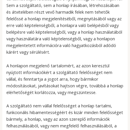
Sem a szolgáltató, sem a honlap írásában, létrehozásában
és átvitelében részt vevő harmadik felek nem tehetők
felelőssé a honlap megjelenítéséből, megnyitásából vagy az
erre való képtelenségből, a honlapra való belépésből vagy
belépésre való képtelenségből, vagy a honlap használatából
vagy használatára való képtelenségből, vagy a honlapon
megjelentetett információra való hagyatkozásból adódó
kárért vagy sérülésért.
A honlapon megjelenő tartalomért, az azon keresztül
nyújtott információkért a szolgáltató felelősséget nem
vállal, és fenntartja a jogot arra, hogy bármikor
módosításokat, javításokat hajtson végre, továbbá a honlap
elérhetőségét korlátozza, vagy megszüntesse.
A szolgáltató nem vállal felelősséget a honlap tartalmi,
funkcionális hibamentességéért és kizár minden felelősséget
bármely, a honlap, vagy az azon szereplő információk
felhasználásából, vagy nem megfelelő felhasználásából, a