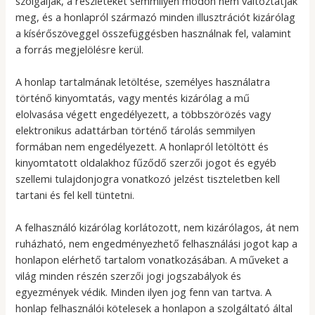
szolgálják, a részleteket semmilyen módon nem változtatják
meg, és a honlapról származó minden illusztrációt kizárólag
a kísérőszöveggel összefüggésben használnak fel, valamint
a forrás megjelölésre kerül.
A honlap tartalmának letöltése, személyes használatra
történő kinyomtatás, vagy mentés kizárólag a mű
elolvasása végett engedélyezett, a többszörözés vagy
elektronikus adattárban történő tárolás semmilyen
formában nem engedélyezett. A honlapról letöltött és
kinyomtatott oldalakhoz fűződő szerzői jogot és egyéb
szellemi tulajdonjogra vonatkozó jelzést tiszteletben kell
tartani és fel kell tüntetni.
A felhasználó kizárólag korlátozott, nem kizárólagos, át nem
ruházható, nem engedményezhető felhasználási jogot kap a
honlapon elérhető tartalom vonatkozásában. A műveket a
világ minden részén szerzői jogi jogszabályok és
egyezmények védik. Minden ilyen jog fenn van tartva. A
honlap felhasználói kötelesek a honlapon a szolgáltató által