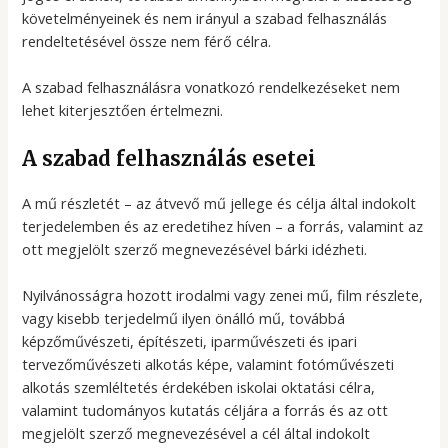
követelményeinek és nem irányul a szabad felhasználás
rendeltetésével össze nem férő célra.
A szabad felhasználásra vonatkozó rendelkezéseket nem
lehet kiterjesztően értelmezni.
A szabad felhasználás esetei
A mű részletét – az átvevő mű jellege és célja által indokolt
terjedelemben és az eredetihez híven – a forrás, valamint az
ott megjelölt szerző megnevezésével bárki idézheti.
Nyilvánosságra hozott irodalmi vagy zenei mű, film részlete,
vagy kisebb terjedelmű ilyen önálló mű, továbbá
képzőművészeti, építészeti, iparművészeti és ipari
tervezőművészeti alkotás képe, valamint fotóművészeti
alkotás szemléltetés érdekében iskolai oktatási célra,
valamint tudományos kutatás céljára a forrás és az ott
megjelölt szerző megnevezésével a cél által indokolt