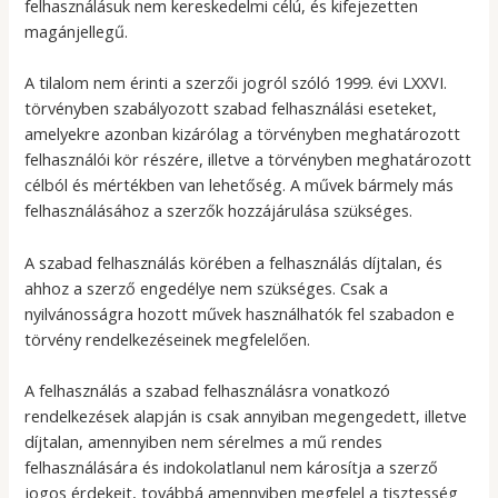
felhasználásuk nem kereskedelmi célú, és kifejezetten
magánjellegű.
A tilalom nem érinti a szerzői jogról szóló 1999. évi LXXVI.
törvényben szabályozott szabad felhasználási eseteket,
amelyekre azonban kizárólag a törvényben meghatározott
felhasználói kör részére, illetve a törvényben meghatározott
célból és mértékben van lehetőség. A művek bármely más
felhasználásához a szerzők hozzájárulása szükséges.
A szabad felhasználás körében a felhasználás díjtalan, és
ahhoz a szerző engedélye nem szükséges. Csak a
nyilvánosságra hozott művek használhatók fel szabadon e
törvény rendelkezéseinek megfelelően.
A felhasználás a szabad felhasználásra vonatkozó
rendelkezések alapján is csak annyiban megengedett, illetve
díjtalan, amennyiben nem sérelmes a mű rendes
felhasználására és indokolatlanul nem károsítja a szerző
jogos érdekeit, továbbá amennyiben megfelel a tisztesség