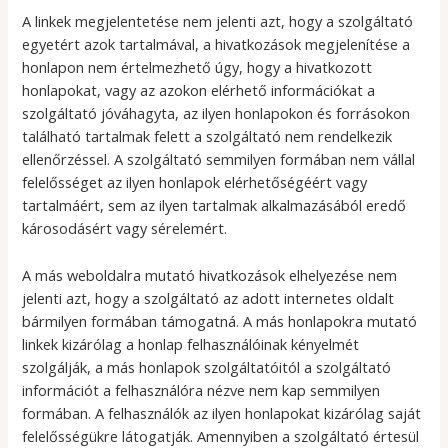
A linkek megjelentetése nem jelenti azt, hogy a szolgáltató
egyetért azok tartalmával, a hivatkozások megjelenítése a
honlapon nem értelmezhető úgy, hogy a hivatkozott
honlapokat, vagy az azokon elérhető információkat a
szolgáltató jóváhagyta, az ilyen honlapokon és forrásokon
található tartalmak felett a szolgáltató nem rendelkezik
ellenőrzéssel. A szolgáltató semmilyen formában nem vállal
felelősséget az ilyen honlapok elérhetőségéért vagy
tartalmáért, sem az ilyen tartalmak alkalmazásából eredő
károsodásért vagy sérelemért.
A más weboldalra mutató hivatkozások elhelyezése nem
jelenti azt, hogy a szolgáltató az adott internetes oldalt
bármilyen formában támogatná. A más honlapokra mutató
linkek kizárólag a honlap felhasználóinak kényelmét
szolgálják, a más honlapok szolgáltatóitól a szolgáltató
információt a felhasználóra nézve nem kap semmilyen
formában. A felhasználók az ilyen honlapokat kizárólag saját
felelősségükre látogatják. Amennyiben a szolgáltató értesül