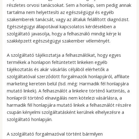
részletes orvosi tanácsokat. Sem a honlap, sem pedig annak
tartalma nem helyettesíti az egészségügyi és egyéb
szakemberek tanácsát, vagy az általuk felállított diagnózist.
Egészségügyi állapotával kapcsolatos kérdésekben a
szolgáltató javasolja, hogy a felhasználó mindig kérje ki
szakképzett egészségügyi szakember véleményét.
A szolgáltató tájékoztatja a felhasználókat, hogy egyes
termékek a honlapon feltüntetett linkeken egyéb
tájékoztatás és akár vásárlás céljából elérhetők a
szolgáltatóval szerződött forgalmazók honlapjáról, affiliate
marketing keretein belül (lsd. még: Harmadik fél honlapjára
mutató linkek). A felhasználót a linkekre történő kattintás, a
honlapról történő elnavigálás nem kötelezi vásárlásra, a
harmadik fél honlapjára mutató linkek a felhasználót részére
csupán kényelmi szolgáltatásként kerülnek elhelyezésre a
szolgáltató honlapján.
A szolgáltató forgalmazóval történt bármilyen