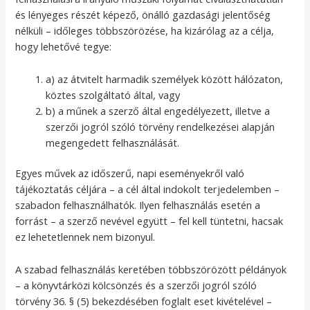
és lényeges részét képező, önálló gazdasági jelentőség
nélküli – időleges többszörözése, ha kizárólag az a célja,
hogy lehetővé tegye:
a) az átvitelt harmadik személyek között hálózaton,
köztes szolgáltató által, vagy
b) a műnek a szerző által engedélyezett, illetve a
szerzői jogról szóló törvény rendelkezései alapján
megengedett felhasználását.
Egyes művek az időszerű, napi eseményekről való
tájékoztatás céljára – a cél által indokolt terjedelemben –
szabadon felhasználhatók. Ilyen felhasználás esetén a
forrást – a szerző nevével együtt – fel kell tüntetni, hacsak
ez lehetetlennek nem bizonyul.
A szabad felhasználás keretében többszörözött példányok
– a könyvtárközi kölcsönzés és a szerzői jogról szóló
törvény 36. § (5) bekezdésében foglalt eset kivételével –