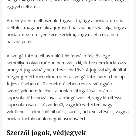
eggyéb feltételt.
Amennyiben a felhasználó fogyasztó, úgy a honlapot csak
belföldi, magáncélokra jogosult használni, és vállalja, hogy a
honlapot semmilyen kereskedelmi, vagy üzleti célra nem
használja fel.
A szolgáltató a felhasználó felé fennálló felelősségét
semmilyen olyan módon nem zárja ki, illetve nem korlátozza,
amelyet jogszabály nem tesz lehetővé. A jogszabályok által
megengedett mértékben sem a szolgáltató, sem a honlap
fejlesztésében és üzemeltetésében résztvevő egyéb
személyek nem felelnek a honlap látogatása során a
kapcsolat létrehozásával, a böngészéssel, vagy letöltéssel
kapcsolatosan – közvetlenül, vagy közvetetten, vagy
véletlenül – felmerülő hibáért, kárért, adatvesztésért, vagy a
honlap tartalmának meghibásodásáért.
Szerzői jogok, védjegyek