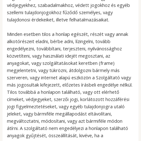
védjegyekhez, szabadalmakhoz, védett jogokhoz és egyéb
szellemi tulajdonjogokhoz fűződő személyes, vagy
tulajdonosi érdekeiket, illetve felhatalmazásaikat.
Minden esetben tilos a honlap egészét, részét vagy annak
alkotórészeit eladni, bérbe adni, lízingelni, tovább
engedélyezni, továbbítani, terjeszteni, nyilvánossághoz
közvetíteni, vagy használati idejét megosztani, az
anyagokat, vagy szolgáltatásokat keretben (frame)
megjelentetni, vagy tükrözni, átdolgozni bármely más
szerveren, vagy internet alapú eszközön a Szolgáltató vagy
más jogosultak kifejezett, előzetes írásbeli engedélye nélkül.
Tilos továbbá a honlapon található, vagy ott elérhető
címeket, védjegyeket, szerzői jogi, korlátozott hozzáférési
jogi figyelmeztetéseket, vagy egyéb tulajdonjogra utaló
jeleket, vagy bármiféle megállapodást eltávolítani,
megváltoztatni, módosítani, vagy azt bármiféle módon
átírni. A szolgáltató nem engedélyezi a honlapon található
anyagok gyűjtését, összeállítását, kivéve, ha a