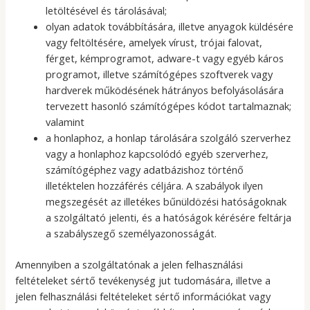
letöltésével és tárolásával;
olyan adatok továbbítására, illetve anyagok küldésére
vagy feltöltésére, amelyek vírust, trójai falovat,
férget, kémprogramot, adware-t vagy egyéb káros
programot, illetve számítógépes szoftverek vagy
hardverek működésének hátrányos befolyásolására
tervezett hasonló számítógépes kódot tartalmaznak;
valamint
a honlaphoz, a honlap tárolására szolgáló szerverhez
vagy a honlaphoz kapcsolódó egyéb szerverhez,
számítógéphez vagy adatbázishoz történő
illetéktelen hozzáférés céljára. A szabályok ilyen
megszegését az illetékes bűnüldözési hatóságoknak
a szolgáltató jelenti, és a hatóságok kérésére feltárja
a szabályszegő személyazonosságát.
Amennyiben a szolgáltatónak a jelen felhasználási
feltételeket sértő tevékenység jut tudomására, illetve a
jelen felhasználási feltételeket sértő információkat vagy