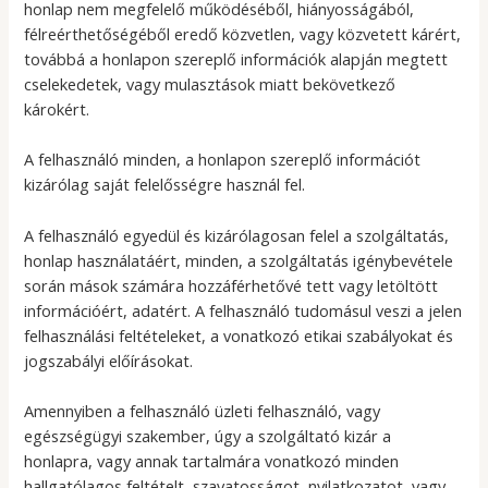
honlap nem megfelelő működéséből, hiányosságából,
félreérthetőségéből eredő közvetlen, vagy közvetett kárért,
továbbá a honlapon szereplő információk alapján megtett
cselekedetek, vagy mulasztások miatt bekövetkező
károkért.
A felhasználó minden, a honlapon szereplő információt
kizárólag saját felelősségre használ fel.
A felhasználó egyedül és kizárólagosan felel a szolgáltatás,
honlap használatáért, minden, a szolgáltatás igénybevétele
során mások számára hozzáférhetővé tett vagy letöltött
információért, adatért. A felhasználó tudomásul veszi a jelen
felhasználási feltételeket, a vonatkozó etikai szabályokat és
jogszabályi előírásokat.
Amennyiben a felhasználó üzleti felhasználó, vagy
egészségügyi szakember, úgy a szolgáltató kizár a
honlapra, vagy annak tartalmára vonatkozó minden
hallgatólagos feltételt, szavatosságot, nyilatkozatot, vagy