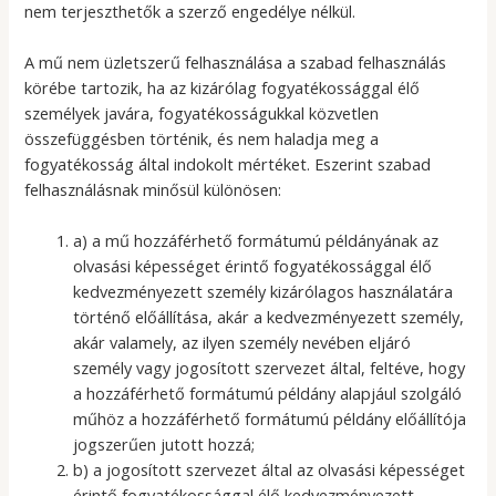
nem terjeszthetők a szerző engedélye nélkül.
A mű nem üzletszerű felhasználása a szabad felhasználás
körébe tartozik, ha az kizárólag fogyatékossággal élő
személyek javára, fogyatékosságukkal közvetlen
összefüggésben történik, és nem haladja meg a
fogyatékosság által indokolt mértéket. Eszerint szabad
felhasználásnak minősül különösen:
a) a mű hozzáférhető formátumú példányának az
olvasási képességet érintő fogyatékossággal élő
kedvezményezett személy kizárólagos használatára
történő előállítása, akár a kedvezményezett személy,
akár valamely, az ilyen személy nevében eljáró
személy vagy jogosított szervezet által, feltéve, hogy
a hozzáférhető formátumú példány alapjául szolgáló
műhöz a hozzáférhető formátumú példány előállítója
jogszerűen jutott hozzá;
b) a jogosított szervezet által az olvasási képességet
érintő fogyatékossággal élő kedvezményezett