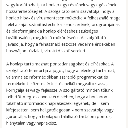
vagy korlátozhatja a honlap egy részének vagy egészének
hozzáférhetőségét. A szolgáltató nem szavatolja, hogy a
honlap hiba- és vírusmentesen működik. A felhasználó maga
felel a saját számítástechnikai rendszerének, programjainak
és platformjának a honlap eléréséhez szükséges
beállításaiért, megfelelő működéséért. A szolgáltató
javasolja, hogy a felhasználó eszköze védelme érdekében
használjon tűzfalat, vírusírtó szoftvereket.
A honlap tartalmazhat pontatlanságokat és elírásokat. A
szolgáltató fenntartja a jogot, hogy a jelenlegi tartalmat,
valamint az információkban szereplő programokat és
termékeket előzetes értesítés nélkül megváltoztassa,
korrigálja és/vagy fejlessze. A szolgáltató minden tőlünk
telhetőt megtesz annak érdekében, hogy a honlapon
található információk naprakészek legyenek, de – sem
kifejezetten, sem hallgatólagosan – nem szavatolja vagy
garantálja, hogy a honlapon található tartalom pontos,
hiánytalan vagy naprakész.