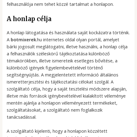
felhasználója nem tehet közzé tartalmat a honlapon.
A honlap célja
A honlap látogatása és használata saját kockázatra történik.
A
botmixerek
.hu internetes oldal olyan portál, amelyet
bárki jogosult meglátogatni, illetve használni, a honlap célja
a felhasználók széleskörű tájékoztatása különböző
témakörökben, illetve ismereteik esetleges bővítése, a
különböző igények figyelembevételével történő
segítségnyújtás. A megjelentetett információ általános
ismeretterjesztési és tájékoztatási célokat szolgál. A
szolgáltató célja, hogy a saját tesztelési módszere alapján,
illetve más források igénybevételével kialakított véleménye
mentén ajánlja a honlapon véleményezett termékeket,
szolgáltatásokat, a szolgáltató nem foglalkozik
tanácsadással.
A szolgáltató kijelenti, hogy a honlapon közzétett