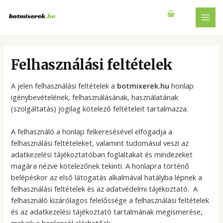
Skip
to
MAI
content
MEN
Felhasználási feltételek
A jelen felhasználási feltételek a
botmixerek
.hu
honlap
igénybevételének, felhasználásának, használatának
(szolgáltatás) jogilag kötelező feltételeit tartalmazza.
A felhasználó a honlap felkeresésével elfogadja a
felhasználási feltételeket, valamint tudomásul veszi az
adatkezelési tájékoztatóban foglaltakat és mindezeket
magára nézve kötelezőnek tekinti. A honlapra történő
belépéskor az első látogatás alkalmával hatályba lépnek a
felhasználási feltételek és az adatvédelmi tájékoztató. A
felhasználó kizárólagos felelőssége a felhasználási feltételek
és az adatkezelési tájékoztató tartalmának megismerése,