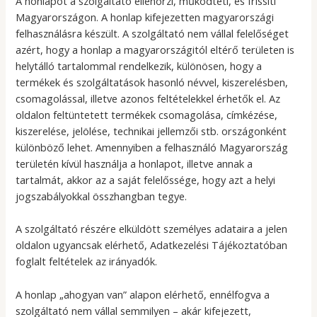
A honlapot a szolgáltató ellenőrzi, működteti, és frissíti
Magyarországon. A honlap kifejezetten magyarországi
felhasználásra készült. A szolgáltató nem vállal felelőséget
azért, hogy a honlap a magyarországitól eltérő területen is
helytálló tartalommal rendelkezik, különösen, hogy a
termékek és szolgáltatások hasonló névvel, kiszerelésben,
csomagolással, illetve azonos feltételekkel érhetők el. Az
oldalon feltüntetett termékek csomagolása, címkézése,
kiszerelése, jelölése, technikai jellemzői stb. országonként
különböző lehet. Amennyiben a felhasználó Magyarország
területén kívül használja a honlapot, illetve annak a
tartalmát, akkor az a saját felelőssége, hogy azt a helyi
jogszabályokkal összhangban tegye.
A szolgáltató részére elküldött személyes adataira a jelen
oldalon ugyancsak elérhető, Adatkezelési Tájékoztatóban
foglalt feltételek az irányadók.
A honlap „ahogyan van” alapon elérhető, ennélfogva a
szolgáltató nem vállal semmilyen – akár kifejezett,