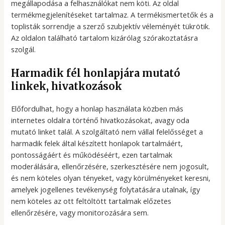
megállapodása a felhasználókat nem köti. Az oldal
termékmegjelenítéseket tartalmaz. A termékismertetők és a
toplisták sorrendje a szerző szubjektív véleményét tükrötik.
Az oldalon található tartalom kizárólag szórakoztatásra
szolgál.
Harmadik fél honlapjára mutató
linkek, hivatkozások
Előfordulhat, hogy a honlap használata közben más
internetes oldalra történő hivatkozásokat, avagy oda
mutató linket talál. A szolgáltató nem vállal felelősséget a
harmadik felek által készített honlapok tartalmáért,
pontosságáért és működéséért, ezen tartalmak
moderálására, ellenőrzésére, szerkesztésére nem jogosult,
és nem köteles olyan tényeket, vagy körülményeket keresni,
amelyek jogellenes tevékenység folytatására utalnak, így
nem köteles az ott feltöltött tartalmak előzetes
ellenőrzésére, vagy monitorozására sem.