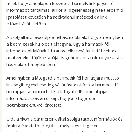
arról, hogy a honlapon közzétett bármely link jogsértő
információt tartalmaz, akkor a jogellenesség hitelt érdemlő
igazolását követően haladéktalanul intézkedik a link
eltávolítását illetően.
A szolgáltató javasolja a felhasználóknak, hogy amennyiben
a
botmixerek
.hu oldalt elhagyná, úgy a harmadik fél
internetes oldalának általános felhasználási feltételeit és
adatvédelmi tájékoztatóját is gondosan tanulmányozza át a
használatot megelőzően.
Amennyiben a látogató a harmadik fél honlapjára mutató
link segítségével esetleg vásárlást eszközöl a harmadik fél
honlapján, a harmadik fél a látogató IP-címe alapján
információt csak arról kap, hogy a látogató a
botmixerek
.hu-ról érkezett.
Oldalainkon a partnereink által szolgáltatott információk és
árak tájékoztató jellegűek, melyek esetlegesen