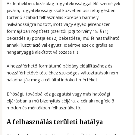
Az fentiekben, kizárólag fogyatékossággal élő személyek
javára, fogyatékosságukkal közvetlen összefüggésben
történő szabad felhasználás körében bármely
nyilvánosságra hozott, írott vagy egyéb jelrendszer
formájában rögzített (szerzői jogi törvény 18. § (1)
bekezdés a) pontja és (2) bekezdése) mű felhasználható
annak illusztrációival együtt, ideértve ezek digitális és
hanganyaggá alakított változatait is.
A hozzáférhető formátumú példány előállításához és
hozzáférhetővé tételéhez szükséges változtatások nem
haladhatják meg a cél által indokolt mértéket.
Bírósági, továbbá közigazgatási vagy más hatósági
eljárásban a mű bizonyítás céljára, a célnak megfelelő
módon és mértékben felhasználható.
A felhasználás területi hatálya