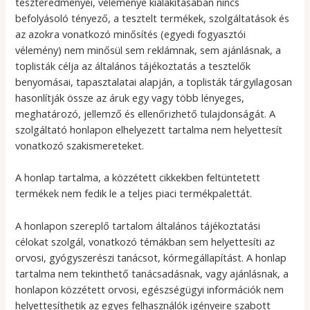
teszteredményei, véleménye kialakításában nincs
befolyásoló tényező, a tesztelt termékek, szolgáltatások és
az azokra vonatkozó minősítés (egyedi fogyasztói
vélemény) nem minősül sem reklámnak, sem ajánlásnak, a
toplisták célja az általános tájékoztatás a tesztelők
benyomásai, tapasztalatai alapján, a toplisták tárgyilagosan
hasonlítják össze az áruk egy vagy több lényeges,
meghatározó, jellemző és ellenőrizhető tulajdonságát. A
szolgáltató honlapon elhelyezett tartalma nem helyettesít
vonatkozó szakismereteket.
A honlap tartalma, a közzétett cikkekben feltüntetett
termékek nem fedik le a teljes piaci termékpalettát.
A honlapon szereplő tartalom általános tájékoztatási
célokat szolgál, vonatkozó témákban sem helyettesíti az
orvosi, gyógyszerészi tanácsot, kórmegállapítást. A honlap
tartalma nem tekinthető tanácsadásnak, vagy ajánlásnak, a
honlapon közzétett orvosi, egészségügyi információk nem
helyettesíthetik az egyes felhasználók igényeire szabott