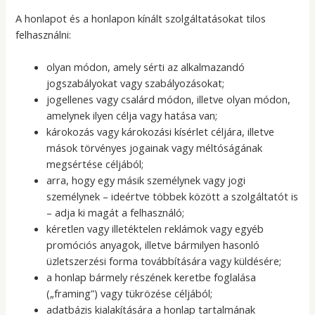
A honlapot és a honlapon kínált szolgáltatásokat tilos
felhasználni:
olyan módon, amely sérti az alkalmazandó
jogszabályokat vagy szabályozásokat;
jogellenes vagy csalárd módon, illetve olyan módon,
amelynek ilyen célja vagy hatása van;
károkozás vagy károkozási kísérlet céljára, illetve
mások törvényes jogainak vagy méltóságának
megsértése céljából;
arra, hogy egy másik személynek vagy jogi
személynek – ideértve többek között a szolgáltatót is
– adja ki magát a felhasználó;
kéretlen vagy illetéktelen reklámok vagy egyéb
promóciós anyagok, illetve bármilyen hasonló
üzletszerzési forma továbbítására vagy küldésére;
a honlap bármely részének keretbe foglalása
(„framing”) vagy tükrözése céljából;
adatbázis kialakítására a honlap tartalmának