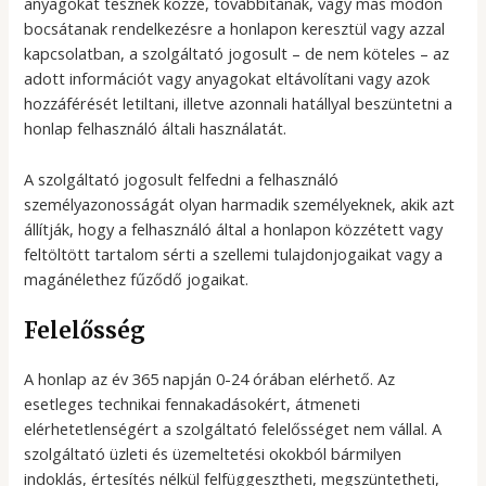
anyagokat tesznek közzé, továbbítanak, vagy más módon
bocsátanak rendelkezésre a honlapon keresztül vagy azzal
kapcsolatban, a szolgáltató jogosult – de nem köteles – az
adott információt vagy anyagokat eltávolítani vagy azok
hozzáférését letiltani, illetve azonnali hatállyal beszüntetni a
honlap felhasználó általi használatát.
A szolgáltató jogosult felfedni a felhasználó
személyazonosságát olyan harmadik személyeknek, akik azt
állítják, hogy a felhasználó által a honlapon közzétett vagy
feltöltött tartalom sérti a szellemi tulajdonjogaikat vagy a
magánélethez fűződő jogaikat.
Felelősség
A honlap az év 365 napján 0-24 órában elérhető. Az
esetleges technikai fennakadásokért, átmeneti
elérhetetlenségért a szolgáltató felelősséget nem vállal. A
szolgáltató üzleti és üzemeltetési okokból bármilyen
indoklás, értesítés nélkül felfüggesztheti, megszüntetheti,