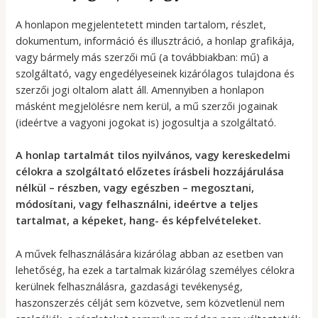
A honlapon megjelentetett minden tartalom, részlet,
dokumentum, információ és illusztráció, a honlap grafikája,
vagy bármely más szerzői mű (a továbbiakban: mű) a
szolgáltató, vagy engedélyeseinek kizárólagos tulajdona és
szerzői jogi oltalom alatt áll. Amennyiben a honlapon
másként megjelölésre nem kerül, a mű szerzői jogainak
(ideértve a vagyoni jogokat is) jogosultja a szolgáltató.
A honlap tartalmát tilos nyilvános, vagy kereskedelmi
célokra a szolgáltató előzetes írásbeli hozzájárulása
nélkül – részben, vagy egészben – megosztani,
módosítani, vagy felhasználni, ideértve a teljes
tartalmat, a képeket, hang- és képfelvételeket.
A művek felhasználására kizárólag abban az esetben van
lehetőség, ha ezek a tartalmak kizárólag személyes célokra
kerülnek felhasználásra, gazdasági tevékenység,
haszonszerzés célját sem közvetve, sem közvetlenül nem