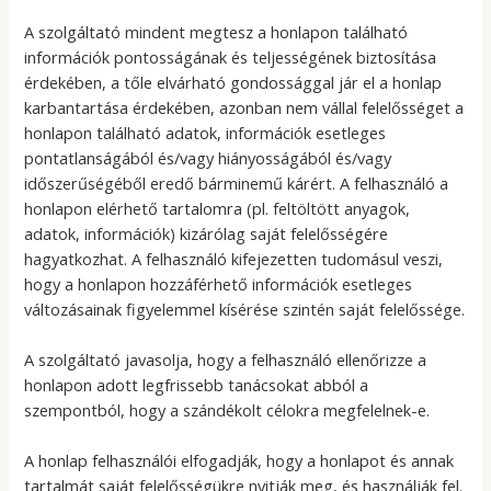
A szolgáltató mindent megtesz a honlapon található
információk pontosságának és teljességének biztosítása
érdekében, a tőle elvárható gondossággal jár el a honlap
karbantartása érdekében, azonban nem vállal felelősséget a
honlapon található adatok, információk esetleges
pontatlanságából és/vagy hiányosságából és/vagy
időszerűségéből eredő bárminemű kárért. A felhasználó a
honlapon elérhető tartalomra (pl. feltöltött anyagok,
adatok, információk) kizárólag saját felelősségére
hagyatkozhat. A felhasználó kifejezetten tudomásul veszi,
hogy a honlapon hozzáférhető információk esetleges
változásainak figyelemmel kísérése szintén saját felelőssége.
A szolgáltató javasolja, hogy a felhasználó ellenőrizze a
honlapon adott legfrissebb tanácsokat abból a
szempontból, hogy a szándékolt célokra megfelelnek-e.
A honlap felhasználói elfogadják, hogy a honlapot és annak
tartalmát saját felelősségükre nyitják meg, és használják fel.