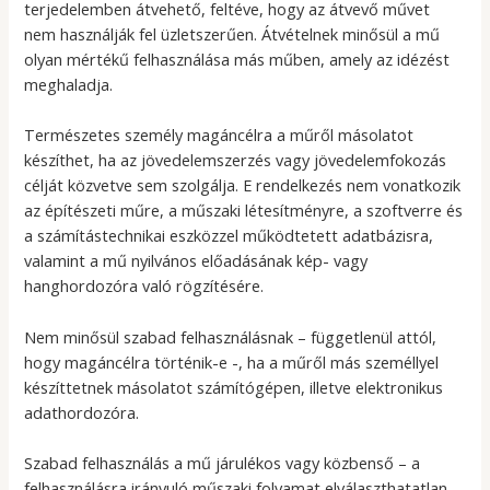
terjedelemben átvehető, feltéve, hogy az átvevő művet
nem használják fel üzletszerűen. Átvételnek minősül a mű
olyan mértékű felhasználása más műben, amely az idézést
meghaladja.
Természetes személy magáncélra a műről másolatot
készíthet, ha az jövedelemszerzés vagy jövedelemfokozás
célját közvetve sem szolgálja. E rendelkezés nem vonatkozik
az építészeti műre, a műszaki létesítményre, a szoftverre és
a számítástechnikai eszközzel működtetett adatbázisra,
valamint a mű nyilvános előadásának kép- vagy
hanghordozóra való rögzítésére.
Nem minősül szabad felhasználásnak – függetlenül attól,
hogy magáncélra történik-e -, ha a műről más személlyel
készíttetnek másolatot számítógépen, illetve elektronikus
adathordozóra.
Szabad felhasználás a mű járulékos vagy közbenső – a
felhasználásra irányuló műszaki folyamat elválaszthatatlan