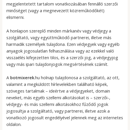
megjelentetett tartalom vonatkozásában fennálló szerzői
minőséget (vagy a megnevezett közreműködőkét)
elismerni.
A honlapon szereplő minden márkanév vagy védjegy a
szolgáltató, vagy együttműködő partnerei, illetve más
harmadik személyek tulajdona. Ezen védjegyek vagy egyéb
anyagok jogosulatlan felhasználása vagy az ezekkel való
visszaélés kifejezetten tilos, és a szerzői jog, a védjegyjog
vagy más ipari tulajdonjogok megsértésének számít.
A
botmixerek
.hu holnap tulajdonosa a szolgáltató, az ott,
valamint a megküldött hírlevelekben található képek,
szöveges tartalmak – ideértve a védjegyeket, domain
neveket, más egyéb szellemi alkotásokat is – szerzői-,
védjegy- és más szellemi alkotásokhoz fűződő jogok
jogosultja a szolgáltató, vagy partnerei, illetve azok a
vonatkozó jogosult engedélyével jelennek meg az internetes
oldalon.