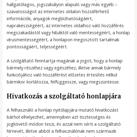
hallgatólagos, jogszabályon alapuló vagy más egyéb –
szavatosságot az internetes oldalon hozzáférhető
információk, anyagok megbízhatóságáért,
naprakészségéért, az internetes oldalhoz való hozzáférés
megszakadástól vagy hibáktól való mentességéért, a honlap
vírusmentességéért, a honlapon megosztott tartalmak
pontosságáért, teljességéért.
A szolgáltató fenntartja magának a jogot, hogy a honlap
bármely részéhez vagy egészéhez, illetve annak bármely
funkciójához való hozzáférést előzetes értesítés nélkül
bármikor korlátozza, felfüggessze, vagy megszüntesse.
Hivatkozás a szolgáltató honlapjára
A felhasználó a honlap nyitólapjára mutató hivatkozást
bárhol elhelyezhet, amennyiben azt tisztességes és
jogkövető módon teszi, és azzal nem sérti a szolgáltató
hírnevét, illetve abból a felhasználónak nem származik