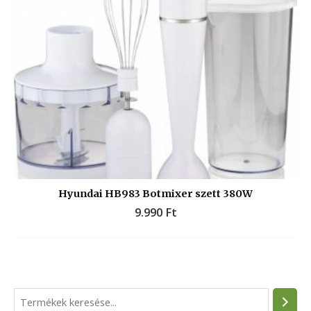
Hyundai HB983 Botmixer szett 380W
9.990
Ft
S