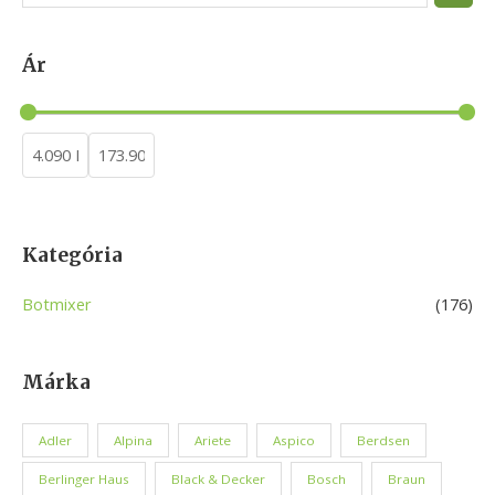
e
a
Ár
r
c
h
Kategória
Botmixer
(176)
Márka
Adler
Alpina
Ariete
Aspico
Berdsen
Berlinger Haus
Black & Decker
Bosch
Braun