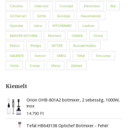
Cecotec
Clatronic
Concept
Electrolux
Eta
G3 Ferrari
Girmi
Gorenje
Hausmeister
Hyundai
Iskra
KITCHENAID
Lauben
MASTER KITCHEN
Momert
ORAVA
Orion
Philco
Philips
RITTER
Russell Hobbs
SALENTE
Sencor
SMEG
Tefal
Tescoma
Tesla
Tristar
Ufesa
Zelmer
Kiemelt
Orion OHB-801A2 botmixer, 2 sebesség, 1000W,
inox
14.790
Ft
Tefal HB643138 Optichef Botmixer - Fehér