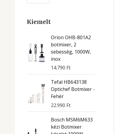
Kiemelt
Orion OHB-801A2
botmixer, 2
sebesség, 1000W,
inox
14.790
Ft
Tefal HB643138
Optichef Botmixer -
Fehér
22.990
Ft
Bosch MSM6M633
kézi Botmixer
készlet 1000W -