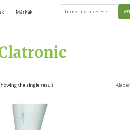
Search
ek
Márkák
KE
for:
Clatronic
Showing the single result