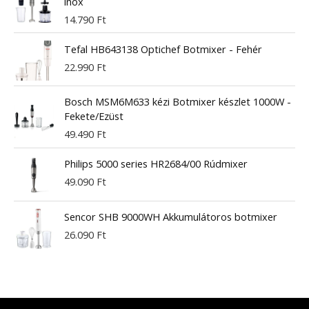
inox
14.790
Ft
Tefal HB643138 Optichef Botmixer - Fehér
22.990
Ft
Bosch MSM6M633 kézi Botmixer készlet 1000W -
Fekete/Ezüst
49.490
Ft
Philips 5000 series HR2684/00 Rúdmixer
49.090
Ft
Sencor SHB 9000WH Akkumulátoros botmixer
26.090
Ft