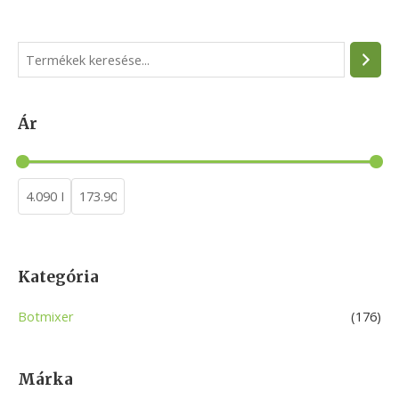
S
e
a
Ár
r
c
h
Kategória
Botmixer
(176)
Márka