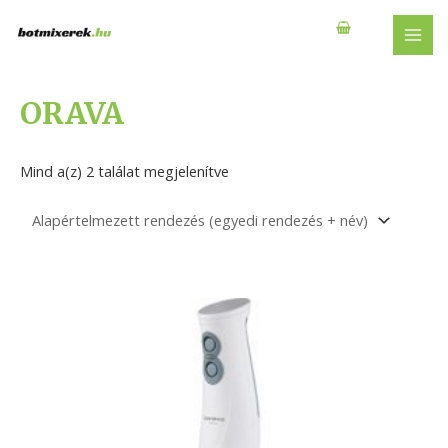
Skip
to
MAI
content
MEN
ORAVA
Mind a(z) 2 találat megjelenítve