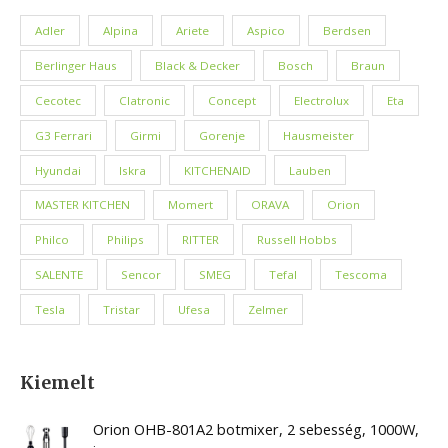
Adler
Alpina
Ariete
Aspico
Berdsen
Berlinger Haus
Black & Decker
Bosch
Braun
Cecotec
Clatronic
Concept
Electrolux
Eta
G3 Ferrari
Girmi
Gorenje
Hausmeister
Hyundai
Iskra
KITCHENAID
Lauben
MASTER KITCHEN
Momert
ORAVA
Orion
Philco
Philips
RITTER
Russell Hobbs
SALENTE
Sencor
SMEG
Tefal
Tescoma
Tesla
Tristar
Ufesa
Zelmer
Kiemelt
Orion OHB-801A2 botmixer, 2 sebesség, 1000W,