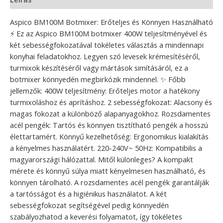
Aspico BM100M Botmixer: Erőteljes és Könnyen Használható
⚡ Ez az Aspico BM100M botmixer 400W teljesítményével és
két sebességfokozatával tökéletes választás a mindennapi
konyhai feladatokhoz. Legyen szó levesek krémesítéséről,
turmixok készítéséről vagy mártások simításáról, ez a
botmixer könnyedén megbirkózik mindennel. ✨ Főbb
jellemzők: 400W teljesítmény: Erőteljes motor a hatékony
turmixoláshoz és aprításhoz. 2 sebességfokozat: Alacsony és
magas fokozat a különböző alapanyagokhoz. Rozsdamentes
acél pengék: Tartós és könnyen tisztítható pengék a hosszú
élettartamért. Könnyű kezelhetőség: Ergonomikus kialakítás
a kényelmes használatért. 220-240V~ 50Hz: Kompatibilis a
magyarországi hálózattal. Mitől különleges? A kompakt
mérete és könnyű súlya miatt kényelmesen használható, és
könnyen tárolható. A rozsdamentes acél pengék garantálják
a tartósságot és a higiénikus használatot. A két
sebességfokozat segítségével pedig könnyedén
szabályozhatod a keverési folyamatot, így tökéletes