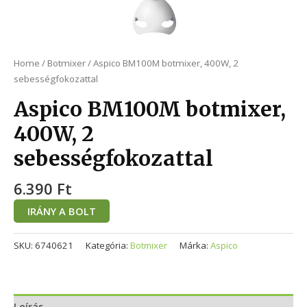
Home
/
Botmixer
/ Aspico BM100M botmixer, 400W, 2
sebességfokozattal
Aspico BM100M botmixer,
400W, 2
sebességfokozattal
6.390
Ft
IRÁNY A BOLT
SKU:
6740621
Kategória:
Botmixer
Márka:
Aspico
Leírás