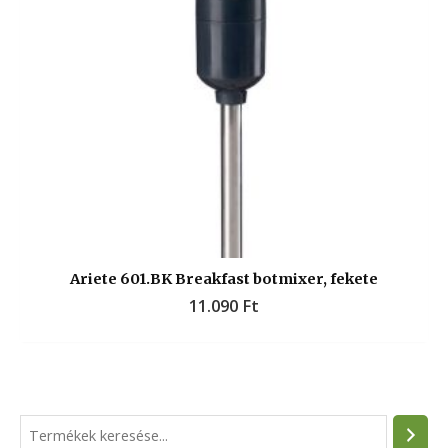
Ariete 601.BK Breakfast botmixer, fekete
11.090
Ft
S