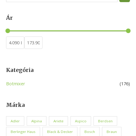
e
a
Ár
r
c
h
Kategória
Botmixer
(176)
Márka
Adler
Alpina
Ariete
Aspico
Berdsen
Berlinger Haus
Black & Decker
Bosch
Braun