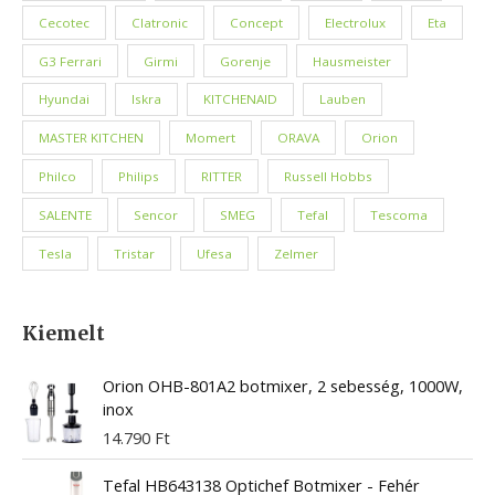
Cecotec
Clatronic
Concept
Electrolux
Eta
G3 Ferrari
Girmi
Gorenje
Hausmeister
Hyundai
Iskra
KITCHENAID
Lauben
MASTER KITCHEN
Momert
ORAVA
Orion
Philco
Philips
RITTER
Russell Hobbs
SALENTE
Sencor
SMEG
Tefal
Tescoma
Tesla
Tristar
Ufesa
Zelmer
Kiemelt
Orion OHB-801A2 botmixer, 2 sebesség, 1000W,
inox
14.790
Ft
Tefal HB643138 Optichef Botmixer - Fehér