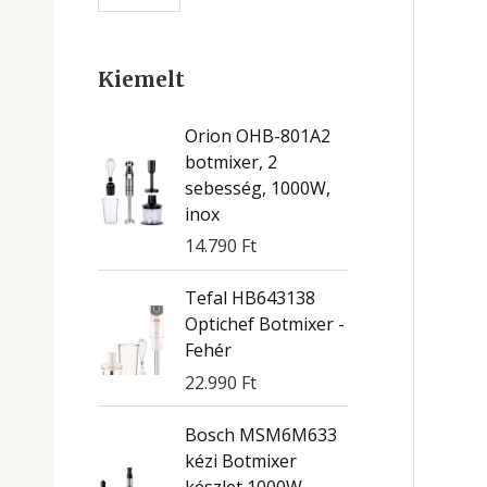
Kiemelt
Orion OHB-801A2
botmixer, 2
sebesség, 1000W,
inox
14.790
Ft
Tefal HB643138
Optichef Botmixer -
Fehér
22.990
Ft
Bosch MSM6M633
kézi Botmixer
készlet 1000W -