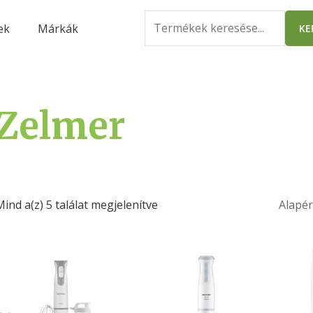
Search
ek
Márkák
KE
for:
Zelmer
Mind a(z) 5 találat megjelenítve