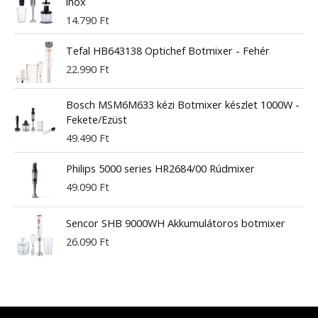
inox
14.790
Ft
Tefal HB643138 Optichef Botmixer - Fehér
22.990
Ft
Bosch MSM6M633 kézi Botmixer készlet 1000W -
Fekete/Ezüst
49.490
Ft
Philips 5000 series HR2684/00 Rúdmixer
49.090
Ft
Sencor SHB 9000WH Akkumulátoros botmixer
26.090
Ft