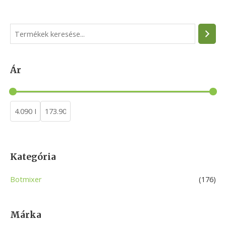
S
e
a
Ár
r
c
h
Kategória
Botmixer
(176)
Márka