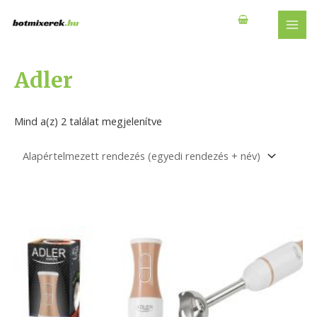
Skip
to
MAI
content
MEN
Adler
Mind a(z) 2 találat megjelenítve