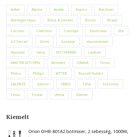
Adler
Alpina
Ariete
Aspico
Berdsen
Berlinger Haus
Black & Decker
Bosch
Braun
Cecotec
Clatronic
Concept
Electrolux
Eta
G3 Ferrari
Girmi
Gorenje
Hausmeister
Hyundai
Iskra
KITCHENAID
Lauben
MASTER KITCHEN
Momert
ORAVA
Orion
Philco
Philips
RITTER
Russell Hobbs
SALENTE
Sencor
SMEG
Tefal
Tescoma
Tesla
Tristar
Ufesa
Zelmer
Kiemelt
Orion OHB-801A2 botmixer, 2 sebesség, 1000W,