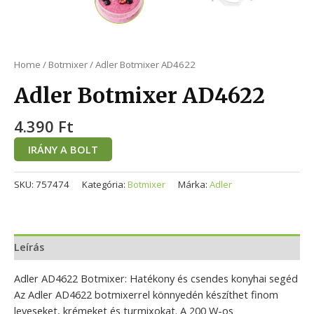
Home
/
Botmixer
/ Adler Botmixer AD4622
Adler Botmixer AD4622
4.390
Ft
IRÁNY A BOLT
SKU:
757474
Kategória:
Botmixer
Márka:
Adler
Leírás
Adler AD4622 Botmixer: Hatékony és csendes konyhai segéd
Az Adler AD4622 botmixerrel könnyedén készíthet finom
leveseket, krémeket és turmixokat. A 200 W-os