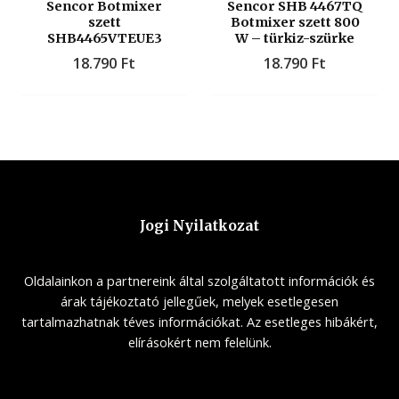
Sencor Botmixer
Sencor SHB 4467TQ
szett
Botmixer szett 800
SHB4465VTEUE3
W – türkiz-szürke
18.790
Ft
18.790
Ft
Jogi Nyilatkozat
Oldalainkon a partnereink által szolgáltatott információk és
árak tájékoztató jellegűek, melyek esetlegesen
tartalmazhatnak téves információkat. Az esetleges hibákért,
elírásokért nem felelünk.