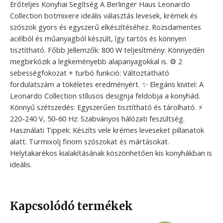
Erőteljes Konyhai Segítség A Berlinger Haus Leonardo
Collection botmixere ideális választás levesek, krémek és
szószok gyors és egyszerű elkészítéséhez. Rozsdamentes
acélból és műanyagból készült, így tartós és könnyen
tisztítható. Főbb Jellemzők: 800 W teljesítmény: Könnyedén
megbirkózik a legkeményebb alapanyagokkal is. ⚙️ 2
sebességfokozat + turbó funkció: Változtatható
fordulatszám a tökéletes eredményért. ✨ Elegáns kivitel: A
Leonardo Collection stílusos designja feldobja a konyhád. ️
Könnyű szétszedés: Egyszerűen tisztítható és tárolható. ⚡
220-240 V, 50-60 Hz: Szabványos hálózati feszültség.
Használati Tippek: Készíts vele krémes leveseket pillanatok
alatt. Turmixolj finom szószokat és mártásokat.
Helytakarékos kialakításának köszönhetően kis konyhákban is
ideális.
Kapcsolódó termékek