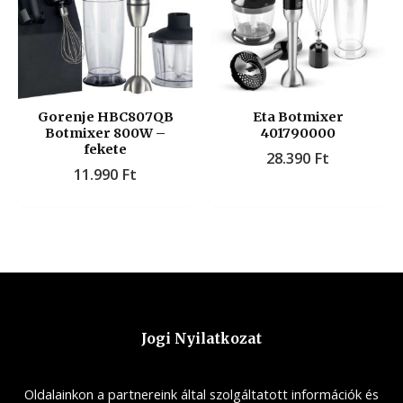
Gorenje HBC807QB
Eta Botmixer
Botmixer 800W –
401790000
fekete
28.390
Ft
11.990
Ft
Jogi Nyilatkozat
Oldalainkon a partnereink által szolgáltatott információk és