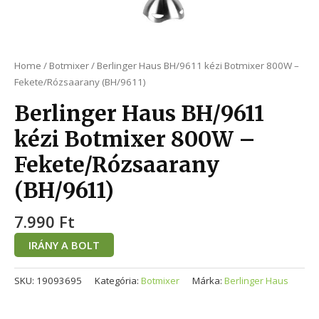
Home
/
Botmixer
/ Berlinger Haus BH/9611 kézi Botmixer 800W –
Fekete/Rózsaarany (BH/9611)
Berlinger Haus BH/9611
kézi Botmixer 800W –
Fekete/Rózsaarany
(BH/9611)
7.990
Ft
IRÁNY A BOLT
SKU:
19093695
Kategória:
Botmixer
Márka:
Berlinger Haus