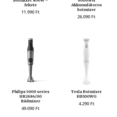
Botmixer 800W –
9000WH
fekete
Akkumulátoros
botmixer
11.990
Ft
26.090
Ft
Philips 5000 series
Tesla Botmixer
HR2684/00
HB100WG
Rúdmixer
4.290
Ft
49.090
Ft