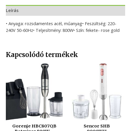
Leírás
• Anyaga: rozsdamentes acél, műanyag• Feszültség: 220-
240V 50-60Hz• Teljesítmény: 800W• Szín: fekete- rose gold
Kapcsolódó termékek
Gorenje HBC807QB
Sencor SHB